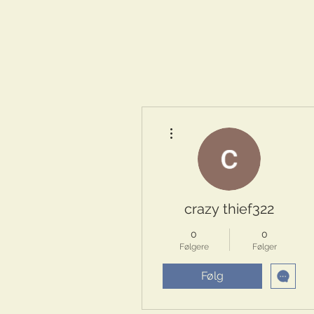
Flere handlinger
crazy thief322
0
0
Følgere
Følger
Følg