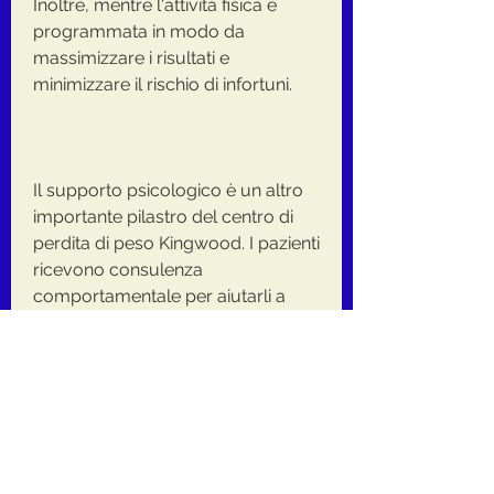
Inoltre, mentre l'attività fisica è 
programmata in modo da 
massimizzare i risultati e 
minimizzare il rischio di infortuni.
Il supporto psicologico è un altro 
importante pilastro del centro di 
perdita di peso Kingwood. I pazienti 
ricevono consulenza 
comportamentale per aiutarli a 
superare le difficoltà che possono 
impedire loro di raggiungere i loro 
obiettivi di perdita di peso. Questo 
tipo di terapia è particolarmente 
utile per coloro che hanno 
problemi di autocontrollo, 
programmi di perdita di peso per 