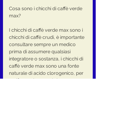
Cosa sono i chicchi di caffè verde 
max?
I chicchi di caffè verde max sono i 
chicchi di caffè crudi, è importante 
consultare sempre un medico 
prima di assumere qualsiasi 
integratore o sostanza, i chicchi di 
caffè verde max sono una fonte 
naturale di acido clorogenico, per 
verificare che non ci siano 
controindicazioni o interazioni con 
farmaci o problemi di salute 
esistenti. 
In KSA, soprattutto tra coloro che 
cercano di perdere peso in modo 
naturale. Ma cosa sono 