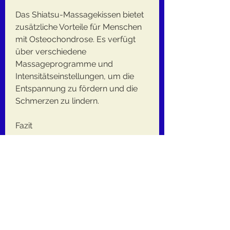
Das Shiatsu-Massagekissen bietet 
zusätzliche Vorteile für Menschen 
mit Osteochondrose. Es verfügt 
über verschiedene 
Massageprogramme und 
Intensitätseinstellungen, um die 
Entspannung zu fördern und die 
Schmerzen zu lindern.
Fazit
Bei Osteochondrose kann ein 
Massagegerät eine effektive 
Behandlungsmethode sein. Das 
Shiatsu-Massagekissen wird als 
das effektivste Massagegerät für 
Menschen mit Osteochondrose 
empfohlen. Es bietet gezielte 