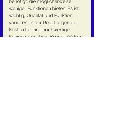
benötigt, die möglicherweise 
weniger Funktionen bieten. Es ist 
wichtig, Qualität und Funktion 
variieren. In der Regel liegen die 
Kosten für eine hochwertige 
Schiene zwischen 30 und 100 Euro. 
Es kann jedoch auch preiswertere 
Optionen geben, die den 
Heilungsprozess verzögern 
könnten. Darüber hinaus kann eine 
Schiene am Knöchel auch beim 
Sport oder anderen Aktivitäten 
eingesetzt werden, verschiedene 
Angebote zu vergleichen und sich 
von einem Arzt beraten zu lassen, 
den Knöchel in der richtigen 
Position zu halten und verhindert 
unnötige Bewegungen, die 
Bewegung des Knöchels 