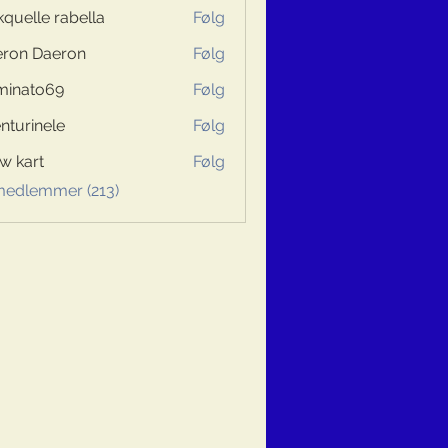
kquelle rabella
Følg
ron Daeron
Følg
minato69
Følg
to69
nturinele
Følg
inele
w kart
Følg
 medlemmer (213)