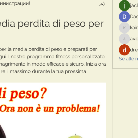
инистрации!
jac
Dae
ia perdita di peso per 
kai
kaimina
ave
aventur
er la media perdita di peso e preparati per 
dre
ui il nostro programma fitness personalizzato 
Se alle
dimagrimento in modo efficace e sicuro. Inizia ora 
are il massimo durante la tua prossima 