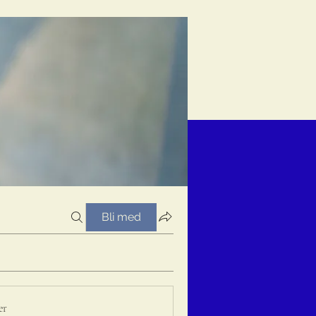
Bli med
er