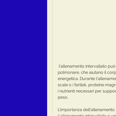
 l'allenamento intervallato può migliorare la resistenza e la capacità 
polmonare, che aiutano il corpo 
energetica. Durante l'allenamen
scale o i fartlek, proteine magr
i nutrienti necessari per suppo
peso.
L'importanza dell'allenamento 
L'allenamento intervallato è u