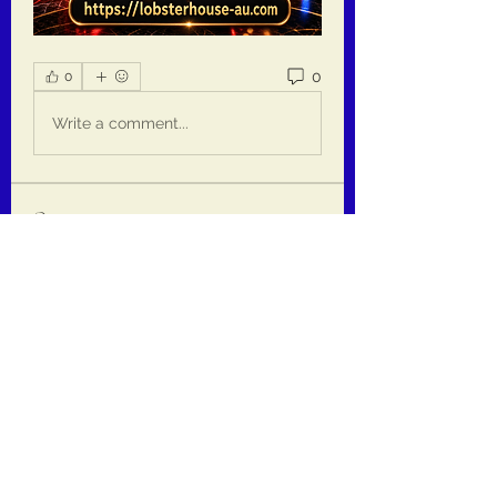
0
0
Write a comment...
Om
Welcome to the group! You can
connect with other members, ge
...
Les mer
medlemmer
jackquelle rabella
Følg
Daeron Daeron
Følg
kaiminato69
Følg
kaiminato69