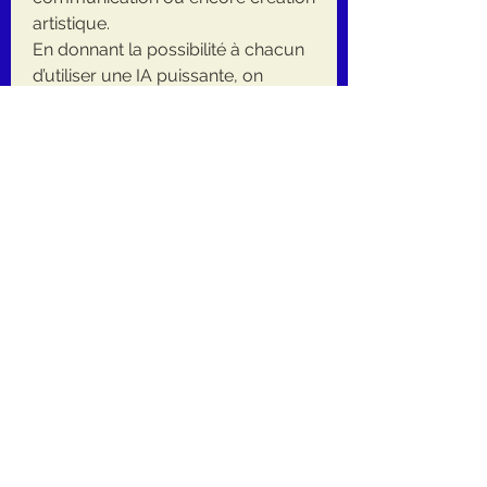
artistique.
En donnant la possibilité à chacun 
d’utiliser une IA puissante, on 
favorise non seulement la 
productivité individuelle mais aussi 
l’émergence de nouvelles idées à 
l’échelle collective.
Conclusion
En somme, 
ChatGPT 
Gratuit
 représente une opportunité 
unique d’intégrer l’intelligence 
artificielle dans la vie quotidienne 
sans barrière financière. Que vous 
soyez étudiant, professionnel ou 
simple curieux, vous pouvez en 
tirer parti pour améliorer vos 
activités et stimuler votre créativité.
Pour découvrir toutes ses 