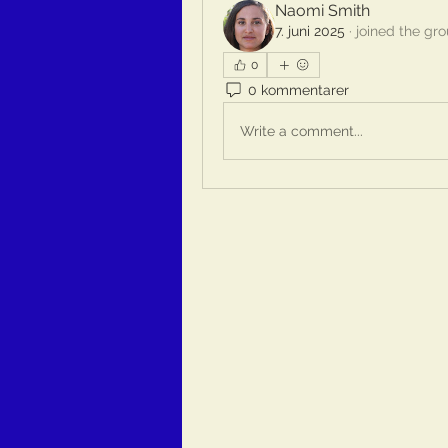
Naomi Smith
7. juni 2025
·
joined the gro
0
0 kommentarer
Write a comment...