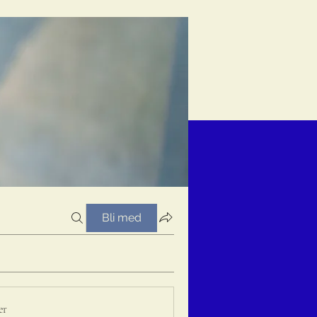
Bli med
er