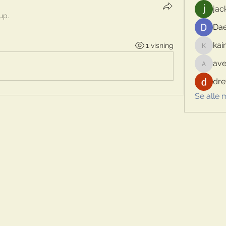
jac
up.
Dae
kai
1 visning
kaimina
ave
aventur
dre
Se alle