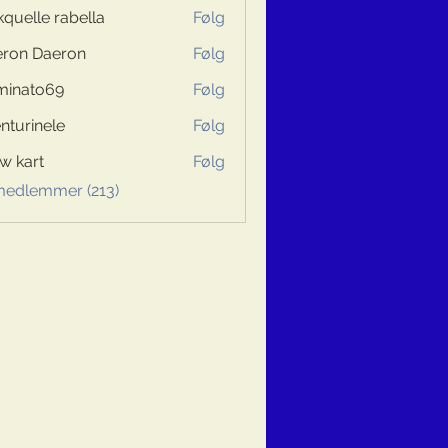
kquelle rabella
Følg
ron Daeron
Følg
minato69
Følg
to69
nturinele
Følg
inele
w kart
Følg
 medlemmer (213)