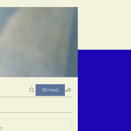
Bli med
er