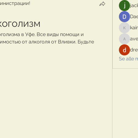
инистрации!
jac
Dae
коголизм
kai
kaimina
голизма в Уфе. Все виды помощи и 
ave
мостью от алкоголя от Вливки. Будьте 
aventur
dre
Se alle