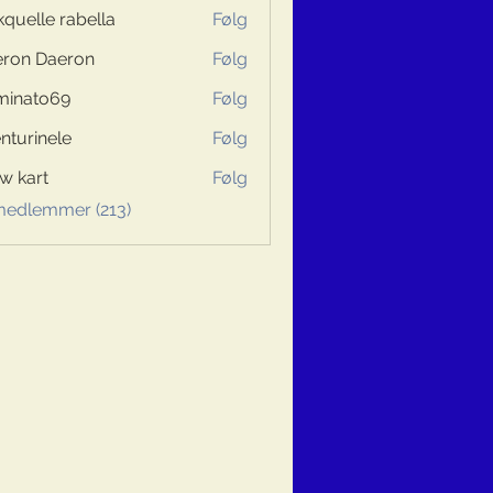
kquelle rabella
Følg
ron Daeron
Følg
minato69
Følg
to69
nturinele
Følg
inele
w kart
Følg
 medlemmer (213)