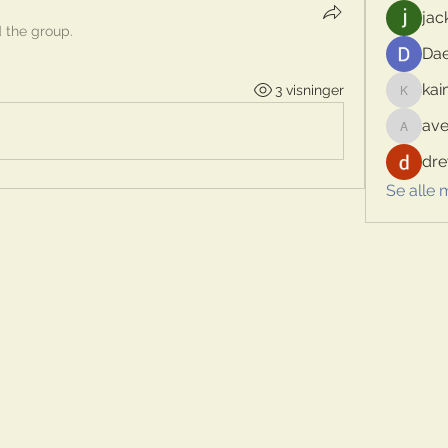
jac
d the group.
Dae
kai
3 visninger
kaimina
ave
aventur
dre
Se alle