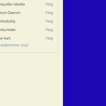
kquelle rabella
Følg
ron Daeron
Følg
minato69
Følg
to69
nturinele
Følg
inele
w kart
Følg
 medlemmer (213)