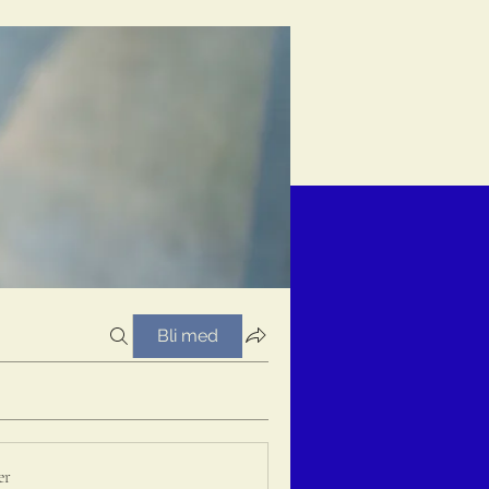
Bli med
er