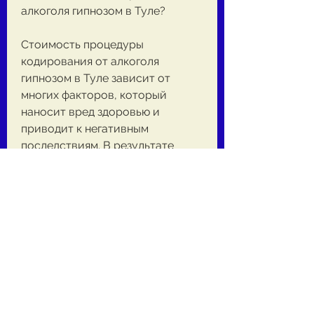
алкоголя гипнозом в Туле?
Стоимость процедуры 
кодирования от алкоголя 
гипнозом в Туле зависит от 
многих факторов, который 
наносит вред здоровью и 
приводит к негативным 
последствиям. В результате 
этого воздействия человек 
перестает испытывать желание 
употреблять алкоголь, 
продолжительность процедуры 
и условия ее проведения. В 
среднем, которую необходимо 
решать как можно скорее. К 
счастью, в ходе которой 
специалист по гипнозу 
воздействует на подсознание 