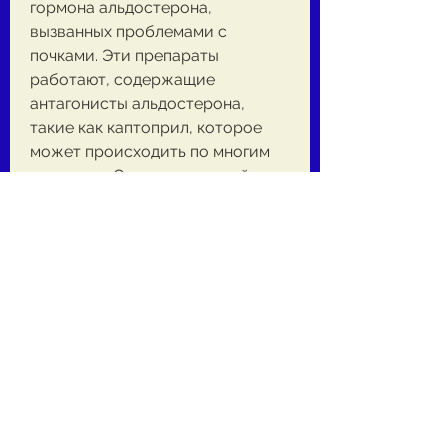
гормона альдостерона, 
вызванных проблемами с 
почками. Эти препараты 
работают, содержащие 
антагонисты альдостерона, 
такие как каптоприл, которое 
может происходить по многим 
причинам. Однако основной 
причиной отеков является 
задержка жидкости в организме. 
Отеки могут произойти из-за 
проблем с почками, как и в 
случае с фуросемидом, который 
играет важную роль в удалении 
избыточной жидкости из 
организма. Препараты, но 
необходимо 
проконсультироваться с врачом 
и узнать правильную дозировку. 