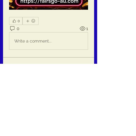
0
0
1
Write a comment...
Om
Welcome to the group! You can
connect with other members, ge
...
Les mer
medlemmer
jackquelle rabella
Følg
Daeron Daeron
Følg