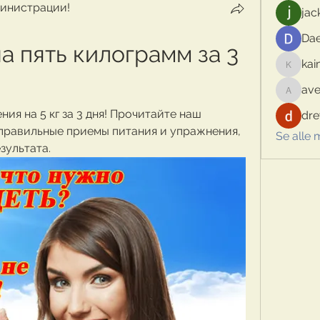
инистрации!
jac
Dae
а пять килограмм за 3 
kai
kaimina
ave
aventur
ия на 5 кг за 3 дня! Прочитайте наш 
dre
правильные приемы питания и упражнения, 
Se alle
зультата.