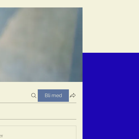
Bli med
er