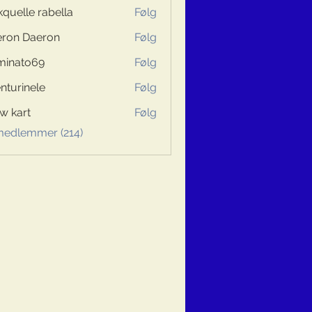
kquelle rabella
Følg
ron Daeron
Følg
minato69
Følg
to69
nturinele
Følg
inele
w kart
Følg
 medlemmer (214)