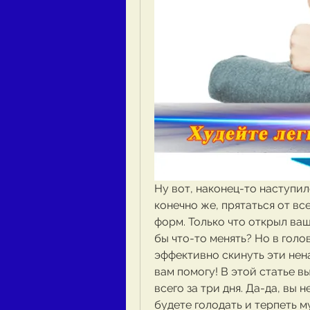
Ну вот, наконец-то наступило
конечно же, прятаться от все
форм. Только что открыл ваш
бы что-то менять? Но в голо
эффективно скинуть эти нен
вам помогу! В этой статье вы
всего за три дня. Да-да, вы н
будете голодать и терпеть му