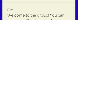
Om
Welcome to the group! You can
connect with other members, ge
...
Les mer
medlemmer
jackquelle rabella
Følg
Daeron Daeron
Følg
kaiminato69
Følg
kaiminato69
aventurinele
Følg
aventurinele
drew kart
Følg
Se alle medlemmer (214)