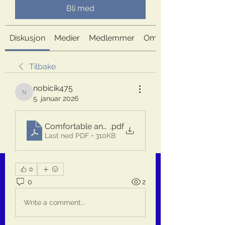
Bli med
Diskusjon
Medier
Medlemmer
Om
Tilbake
nobicik475
nobicik475
5. januar 2026
Comfortable and Reliable Transfers from Birmin
.pdf
Last ned PDF • 310KB
0
0
2
Write a comment...