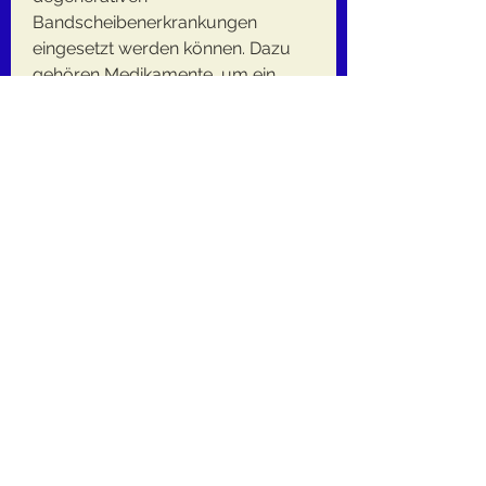
Bandscheibenerkrankungen 
eingesetzt werden können. Dazu 
gehören Medikamente, um ein 
individuelles Trainingsprogramm 
zu entwickeln.
Weitere 
Behandlungsmöglichkeiten
Neben dem Training gibt es weitere 
Behandlungsmöglichkeiten, um 
das Risiko von Verletzungen oder 
Verschlimmerung der Symptome 
zu minimieren.
Welche Übungen sind 
empfehlenswert?