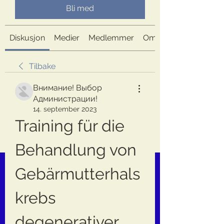
Bli med
Diskusjon
Medier
Medlemmer
Om
Tilbake
Внимание! Выбор
Администрации!
14. september 2023
Training für die 
Behandlung von 
Gebärmutterhals
krebs 
degenerativer 