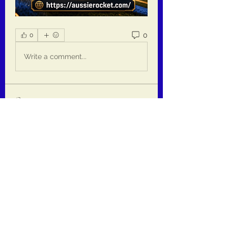
0
0
Write a comment...
Om
Welcome to the group! You can
connect with other members, ge
...
Les mer
medlemmer
jackquelle rabella
Følg
Daeron Daeron
Følg
kaiminato69
Følg
kaiminato69