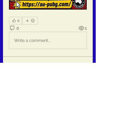
0
0
1
Write a comment...
Om
Welcome to the group! You can
connect with other members, ge
...
Les mer
medlemmer
jackquelle rabella
Følg
Daeron Daeron
Følg