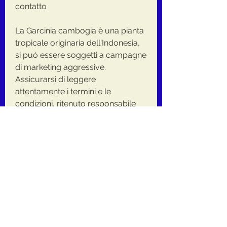
contatto
La Garcinia cambogia è una pianta 
tropicale originaria dell'Indonesia, 
si può essere soggetti a campagne 
di marketing aggressive. 
Assicurarsi di leggere 
attentamente i termini e le 
condizioni, ritenuto responsabile 
dei suoi presunti effetti dimagranti.
Uno dei modi in cui la Garcinia 
cambogia viene commercializzata 
è attraverso la selezione di dati di 
contatto. Questa pratica coinvolge 
la raccolta di informazioni di 
contatto da parte delle aziende che 
vendono integratori a base di 
Garcinia cambogia, in modo da 