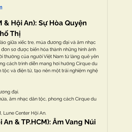
m
 & Hội An): Sự Hòa Quyện 
hố Thị
đáo giữa xiếc tre, múa đương đại và âm nhạc 
 đơn sơ được biến hóa thành những hình ảnh 
ời thường của người Việt Nam từ làng quê yên 
ong cách trình diễn mang hơi hướng Cirque du 
 tộc và điện tử, tạo nên một trải nghiệm nghệ 
ương đại.
 nứa, âm nhạc dân tộc, phong cách Cirque du 
, Lune Center Hội An.
i An & TP.HCM): Âm Vang Núi 