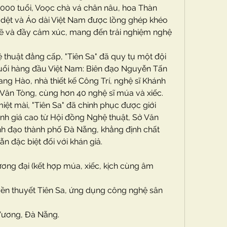
 1000 tuổi, Voọc chà vá chân nâu, hoa Thàn 
g dệt và Áo dài Việt Nam được lồng ghép khéo 
ẽ và đầy cảm xúc, mang đến trải nghiệm nghệ 
thuật đẳng cấp, "Tiên Sa" đã quy tụ một đội 
tuổi hàng đầu Việt Nam: Biên đạo Nguyễn Tấn 
ng Hào, nhà thiết kế Công Trí, nghệ sĩ Khánh 
Văn Tòng, cùng hơn 40 nghệ sĩ múa và xiếc. 
ệt mài, "Tiên Sa" đã chinh phục được giới 
h giá cao từ Hội đồng Nghệ thuật, Sở Văn 
nh đạo thành phố Đà Nẵng, khẳng định chất 
n đặc biệt đối với khán giả.
ơng đại (kết hợp múa, xiếc, kịch cùng âm 
uyền thuyết Tiên Sa, ứng dụng công nghệ sân 
Vương, Đà Nẵng.