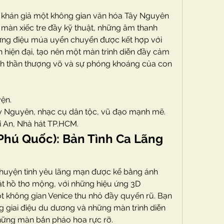
khán giả một không gian văn hóa Tây Nguyên 
àn xiếc tre đầy kỹ thuật, những âm thanh 
ng điệu múa uyển chuyển được kết hợp với 
 hiện đại, tạo nên một màn trình diễn đầy cảm 
nh thần thượng võ và sự phóng khoáng của con 
yện.
y Nguyên, nhạc cụ dân tộc, vũ đạo mạnh mẽ.
i An, Nhà hát TP.HCM.
Phú Quốc): Bản Tình Ca Lãng 
huyện tình yêu lãng mạn được kể bằng ánh 
t hồ thơ mộng, với những hiệu ứng 3D 
 không gian Venice thu nhỏ đầy quyến rũ. Bạn 
giai điệu du dương và những màn trình diễn 
những màn bắn pháo hoa rực rỡ.