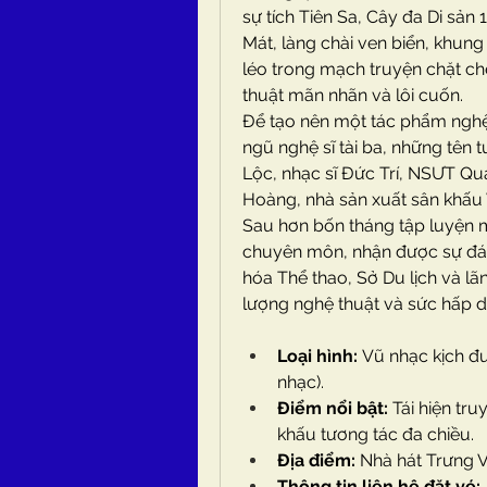
sự tích Tiên Sa, Cây đa Di sản
Mát, làng chài ven biển, khun
léo trong mạch truyện chặt ch
thuật mãn nhãn và lôi cuốn.
Để tạo nên một tác phẩm nghệ 
ngũ nghệ sĩ tài ba, những tên 
Lộc, nhạc sĩ Đức Trí, NSƯT Qua
Hoàng, nhà sản xuất sân khấu 
Sau hơn bốn tháng tập luyện mi
chuyên môn, nhận được sự đán
hóa Thể thao, Sở Du lịch và lã
lượng nghệ thuật và sức hấp dẫ
Loại hình:
 Vũ nhạc kịch đư
nhạc).
Điểm nổi bật:
 Tái hiện tr
khấu tương tác đa chiều.
Địa điểm:
 Nhà hát Trưng 
Thông tin liên hệ đặt vé: 