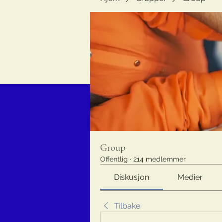
Group
Offentlig
·
214 medlemmer
Diskusjon
Medier
Tilbake