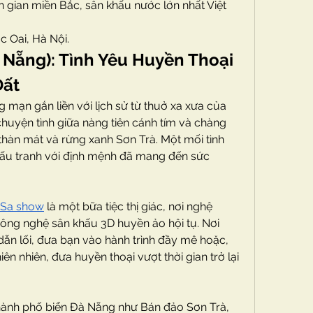
 gian miền Bắc, sân khấu nước lớn nhất Việt 
c Oai, Hà Nội.
 Nẵng): Tình Yêu Huyền Thoại 
Đất
mạn gắn liền với lịch sử từ thuở xa xưa của 
chuyện tình giữa nàng tiên cánh tím và chàng 
 thàn mát và rừng xanh Sơn Trà. Một mối tình 
ấu tranh với định mệnh đã mang đến sức 
 Sa show
 là một bữa tiệc thị giác, nơi nghệ 
công nghệ sân khấu 3D huyền ảo hội tụ. Nơi 
 dẫn lối, đưa bạn vào hành trình đầy mê hoặc, 
ên nhiên, đưa huyền thoại vượt thời gian trở lại 
hành phố biển Đà Nẵng như Bán đảo Sơn Trà, 