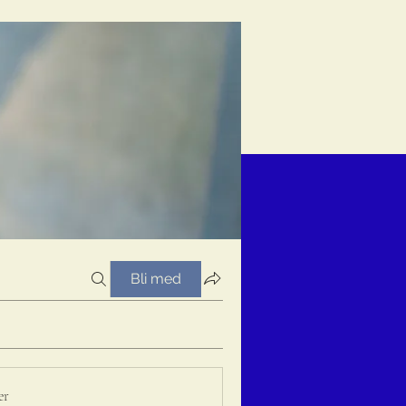
Bli med
er