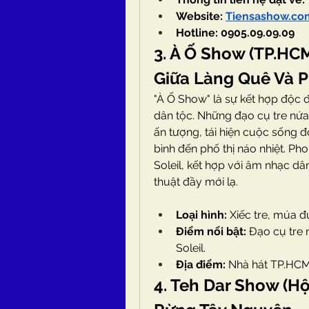
Website: 
Tiensashow.co
Hotline: 0905.09.09.09
3. À Ố Show (TP.HCM
Giữa Làng Quê Và P
"À Ố Show" là sự kết hợp độc 
dân tộc. Những đạo cụ tre nứa
ấn tượng, tái hiện cuộc sống đ
bình đến phố thị náo nhiệt. Ph
Soleil, kết hợp với âm nhạc dân
thuật đầy mới lạ.
Loại hình:
 Xiếc tre, múa đ
Điểm nổi bật:
 Đạo cụ tre
Soleil.
Địa điểm:
 Nhà hát TP.HCM
4. Teh Dar Show (Hộ