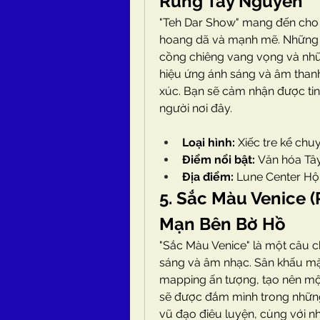
Rừng Tây Nguyên
"Teh Dar Show" mang đến cho 
hoang dã và mạnh mẽ. Những m
cồng chiêng vang vọng và nhữ
hiệu ứng ánh sáng và âm thanh
xúc. Bạn sẽ cảm nhận được ti
người nơi đây.
Loại hình:
 Xiếc tre kể chu
Điểm nổi bật:
 Văn hóa Tâ
Địa điểm:
 Lune Center Hộ
5. Sắc Màu Venice (
Mạn Bên Bờ Hồ
"Sắc Màu Venice" là một câu c
sáng và âm nhạc. Sân khấu mặ
mapping ấn tượng, tạo nên một
sẽ được đắm mình trong những 
vũ đạo điêu luyện, cùng với 