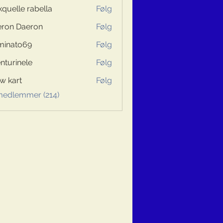
kquelle rabella
Følg
ron Daeron
Følg
minato69
Følg
to69
nturinele
Følg
inele
w kart
Følg
 medlemmer (214)