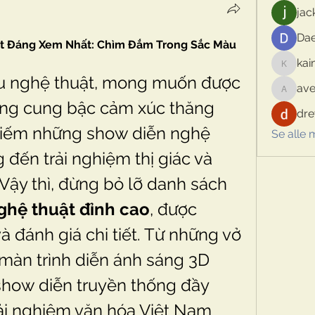
jac
Dae
t Đáng Xem Nhất: Chìm Đắm Trong Sắc Màu 
kai
kaimina
u nghệ thuật, mong muốn được 
ave
aventur
ng cung bậc cảm xúc thăng 
dre
kiếm những show diễn nghệ 
Se alle
 đến trải nghiệm thị giác và 
thính giác tuyệt vời? Vậy thì, đừng bỏ lỡ danh sách 
ghệ thuật đỉnh cao
, được 
à đánh giá chi tiết. Từ những vở 
 màn trình diễn ánh sáng 3D 
how diễn truyền thống đầy 
ải nghiệm văn hóa Việt Nam 