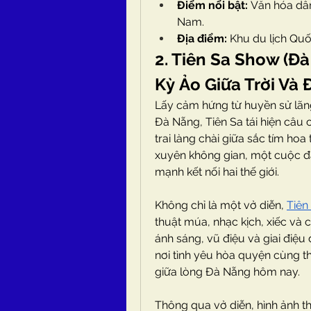
Điểm nổi bật:
 Văn hóa dân
Nam.
Địa điểm:
 Khu du lịch Quố
2. Tiên Sa Show (Đà
Kỳ Ảo Giữa Trời Và 
Lấy cảm hứng từ huyền sử lãng 
Đà Nẵng, Tiên Sa tái hiện câu 
trai làng chài giữa sắc tím hoa
xuyên không gian, một cuộc đ
mạnh kết nối hai thế giới.
Không chỉ là một vở diễn, 
Tiên
thuật múa, nhạc kịch, xiếc và 
ánh sáng, vũ điệu và giai điệu
nơi tình yêu hòa quyện cùng thi
giữa lòng Đà Nẵng hôm nay.
Thông qua vở diễn, hình ảnh t