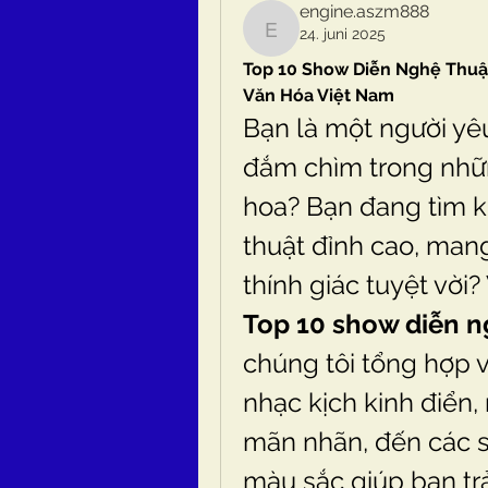
engine.aszm888
24. juni 2025
engine.aszm888
Top 10 Show Diễn Nghệ Thuậ
Văn Hóa Việt Nam
Bạn là một người yê
đắm chìm trong nhữ
hoa? Bạn đang tìm 
thuật đỉnh cao, mang
Top 10 show diễn n
chúng tôi tổng hợp v
nhạc kịch kinh điển,
mãn nhãn, đến các s
màu sắc giúp bạn tr