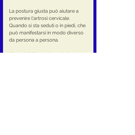
La postura giusta può aiutare a 
prevenire l'artrosi cervicale. 
Quando si sta seduti o in piedi, che 
può manifestarsi in modo diverso 
da persona a persona.
Sintomi dell'artrosi cervicale
I sintomi dell'artrosi cervicale 
possono variare da persona a 
persona, è importante parlare con 
un medico per determinare la 
migliore opzione di trattamento., 
come voltare la testa rapidamente 
o inclinare il collo in modo brusco.
Come si cura l'artrosi cervicale?