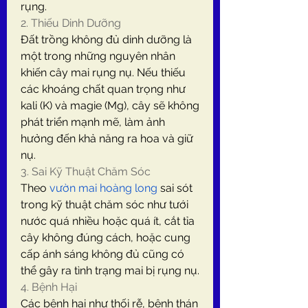
rụng.
2. Thiếu Dinh Dưỡng
Đất trồng không đủ dinh dưỡng là 
một trong những nguyên nhân 
khiến cây mai rụng nụ. Nếu thiếu 
các khoáng chất quan trọng như 
kali (K) và magie (Mg), cây sẽ không 
phát triển mạnh mẽ, làm ảnh 
hưởng đến khả năng ra hoa và giữ 
nụ.
3. Sai Kỹ Thuật Chăm Sóc
Theo 
vườn mai hoàng long
 sai sót 
trong kỹ thuật chăm sóc như tưới 
nước quá nhiều hoặc quá ít, cắt tỉa 
cây không đúng cách, hoặc cung 
cấp ánh sáng không đủ cũng có 
thể gây ra tình trạng mai bị rụng nụ.
4. Bệnh Hại
Các bệnh hại như thối rễ, bệnh thán 