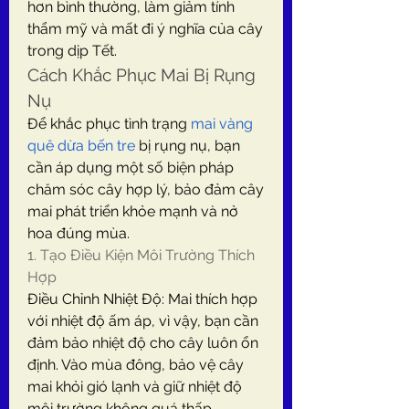
hơn bình thường, làm giảm tính 
thẩm mỹ và mất đi ý nghĩa của cây 
trong dịp Tết.
Cách Khắc Phục Mai Bị Rụng 
Nụ
Để khắc phục tình trạng 
mai vàng 
quê dừa bến tre
 bị rụng nụ, bạn 
cần áp dụng một số biện pháp 
chăm sóc cây hợp lý, bảo đảm cây 
mai phát triển khỏe mạnh và nở 
hoa đúng mùa.
1. Tạo Điều Kiện Môi Trường Thích 
Hợp
Điều Chỉnh Nhiệt Độ: Mai thích hợp 
với nhiệt độ ấm áp, vì vậy, bạn cần 
đảm bảo nhiệt độ cho cây luôn ổn 
định. Vào mùa đông, bảo vệ cây 
mai khỏi gió lạnh và giữ nhiệt độ 
môi trường không quá thấp.