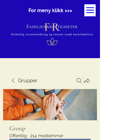
For meny klikk >>>
Grupper
Group
Offentlig
·
214 medlemmer