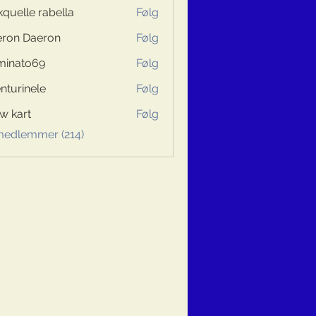
kquelle rabella
Følg
ron Daeron
Følg
minato69
Følg
to69
nturinele
Følg
inele
w kart
Følg
 medlemmer (214)