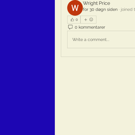
Wright Price
for 30 døgn siden
·
joined 
0
0 kommentarer
Write a comment...