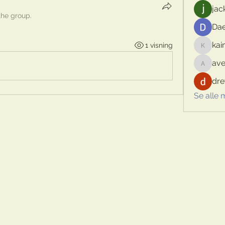
jac
the group.
Dae
kai
1 visning
kaimina
ave
aventur
dre
Se alle