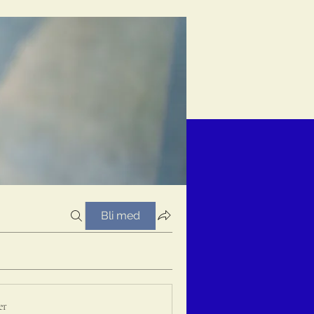
Bli med
er