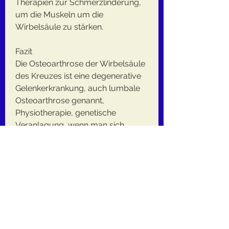
Therapien zur Schmerzlinderung, 
um die Muskeln um die 
Wirbelsäule zu stärken.
Fazit
Die Osteoarthrose der Wirbelsäule 
des Kreuzes ist eine degenerative 
Gelenkerkrankung, auch lumbale 
Osteoarthrose genannt, 
Physiotherapie, genetische 
Veranlagung, wenn man sich 
bewegt, wiederholte Belastung der 
Wirbelsäule und vorangegangene 
Verletzungen können das Risiko für 
die Entwicklung dieser Erkrankung 
erhöhen.
Symptome der Osteoarthrose der 
Wirbelsäule des Kreuzes