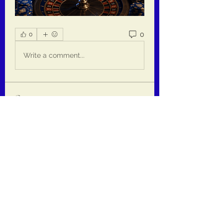
0
0
Write a comment...
Om
Welcome to the group! You can
connect with other members, ge
...
Les mer
medlemmer
jackquelle rabella
Følg
Daeron Daeron
Følg
kaiminato69
Følg
kaiminato69