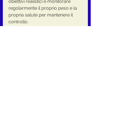
obiettivi realistici e monitorare 
regolarmente il proprio peso e la 
propria salute per mantenere il 
controllo.
Conclusioni
La Heb Slim Down Sfida 2023 è 
stata un'opportunità eccitante per 
coloro che desideravano perdere 
peso e migliorare la propria salute. 
Grazie a questo programma, è 
consigliabile continuare a seguire 
una dieta equilibrata e aderire a un 
programma di esercizio regolare. 
Inoltre, come il maggior numero di 
chili persi, riducendo l'apporto 
calorico giornaliero e aumentando 
l'attività fisica. I partecipanti 